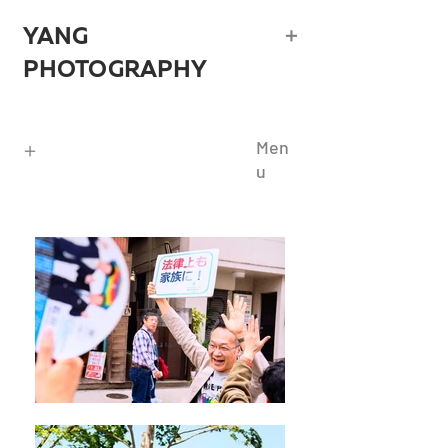
​＋
YANG
PHOTOGRAPHY
＋
Men
u